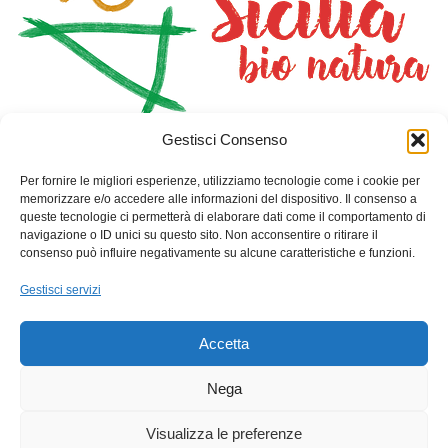
Gestisci Consenso
HOME
NEGOZIO
PIANTA CON NOI
DOVE DORMIRE
SAN GIORGIO I CAVALIERI
Per fornire le migliori esperienze, utilizziamo tecnologie come i cookie per
CONTATTI
CARRELLO
memorizzare e/o accedere alle informazioni del dispositivo. Il consenso a
queste tecnologie ci permetterà di elaborare dati come il comportamento di
navigazione o ID unici su questo sito. Non acconsentire o ritirare il
Info Contatti
consenso può influire negativamente su alcune caratteristiche e funzioni.
Indirizzo: Via Toselli 10-Palazzo Benincasa- Gioiosa Marea
Gestisci servizi
(Me)
Telefono: +39 3457120393
Accetta
Email: sangiorgioicavalieri@gmail.com
Nega
C.F. : 90034250838
Visualizza le preferenze
P.Iva : 03738570831