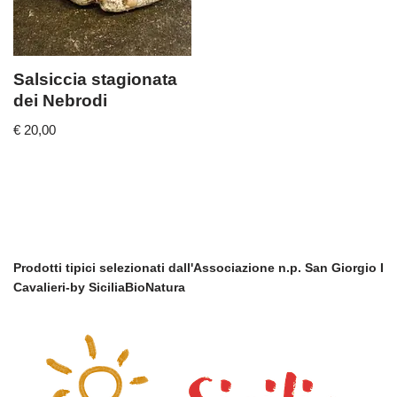
Salsiccia stagionata
dei Nebrodi
€
20,00
Prodotti tipici selezionati dall'Associazione n.p. San Giorgio I
Cavalieri-by SiciliaBioNatura