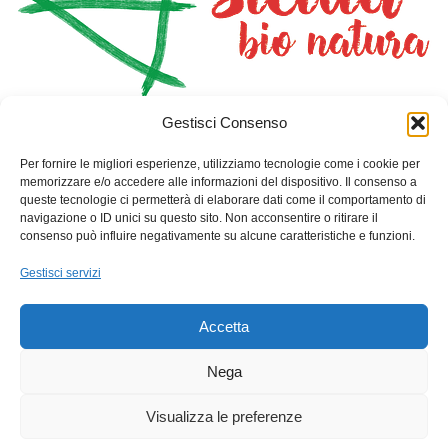
Gestisci Consenso
HOME
NEGOZIO
PIANTA CON NOI
DOVE DORMIRE
SAN GIORGIO I CAVALIERI
Per fornire le migliori esperienze, utilizziamo tecnologie come i cookie per
CONTATTI
CARRELLO
memorizzare e/o accedere alle informazioni del dispositivo. Il consenso a
queste tecnologie ci permetterà di elaborare dati come il comportamento di
navigazione o ID unici su questo sito. Non acconsentire o ritirare il
Info Contatti
consenso può influire negativamente su alcune caratteristiche e funzioni.
Indirizzo: Via Toselli 10-Palazzo Benincasa- Gioiosa Marea
Gestisci servizi
(Me)
Telefono: +39 3457120393
Accetta
Email: sangiorgioicavalieri@gmail.com
Nega
C.F. : 90034250838
Visualizza le preferenze
P.Iva : 03738570831