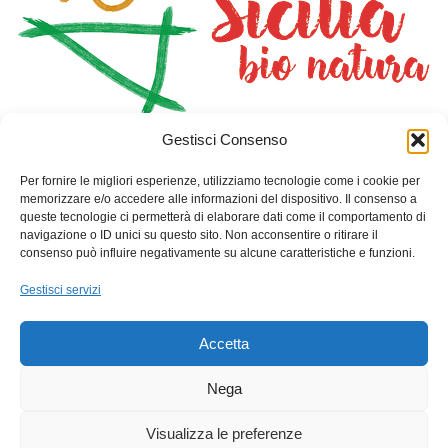
Gestisci Consenso
HOME
NEGOZIO
PIANTA CON NOI
DOVE DORMIRE
SAN GIORGIO I CAVALIERI
Per fornire le migliori esperienze, utilizziamo tecnologie come i cookie per
CONTATTI
CARRELLO
memorizzare e/o accedere alle informazioni del dispositivo. Il consenso a
queste tecnologie ci permetterà di elaborare dati come il comportamento di
navigazione o ID unici su questo sito. Non acconsentire o ritirare il
Info Contatti
consenso può influire negativamente su alcune caratteristiche e funzioni.
Indirizzo: Via Toselli 10-Palazzo Benincasa- Gioiosa Marea
Gestisci servizi
(Me)
Telefono: +39 3457120393
Accetta
Email: sangiorgioicavalieri@gmail.com
Nega
C.F. : 90034250838
Visualizza le preferenze
P.Iva : 03738570831