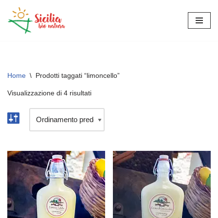
Vai
al
contenuto
Home
\
Prodotti taggati “limoncello”
Visualizzazione di 4 risultati