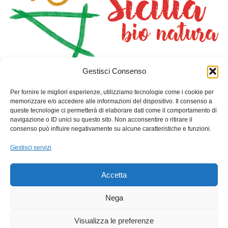
Gestisci Consenso
HOME
NEGOZIO
PIANTA CON NOI
DOVE DORMIRE
SAN GIORGIO I CAVALIERI
Per fornire le migliori esperienze, utilizziamo tecnologie come i cookie per
CONTATTI
CARRELLO
memorizzare e/o accedere alle informazioni del dispositivo. Il consenso a
queste tecnologie ci permetterà di elaborare dati come il comportamento di
navigazione o ID unici su questo sito. Non acconsentire o ritirare il
Info Contatti
consenso può influire negativamente su alcune caratteristiche e funzioni.
Indirizzo: Via Toselli 10-Palazzo Benincasa- Gioiosa Marea
Gestisci servizi
(Me)
Telefono: +39 3457120393
Accetta
Email: sangiorgioicavalieri@gmail.com
Nega
C.F. : 90034250838
Visualizza le preferenze
P.Iva : 03738570831