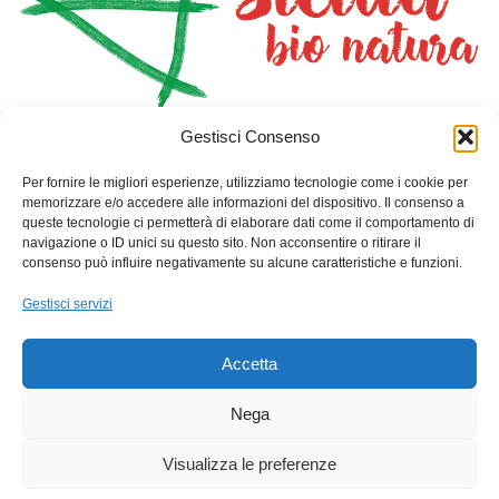
Gestisci Consenso
HOME
NEGOZIO
PIANTA CON NOI
DOVE DORMIRE
SAN GIORGIO I CAVALIERI
Per fornire le migliori esperienze, utilizziamo tecnologie come i cookie per
CONTATTI
CARRELLO
memorizzare e/o accedere alle informazioni del dispositivo. Il consenso a
queste tecnologie ci permetterà di elaborare dati come il comportamento di
navigazione o ID unici su questo sito. Non acconsentire o ritirare il
Info Contatti
consenso può influire negativamente su alcune caratteristiche e funzioni.
Indirizzo: Via Toselli 10-Palazzo Benincasa- Gioiosa Marea
Gestisci servizi
(Me)
Telefono: +39 3457120393
Accetta
Email: sangiorgioicavalieri@gmail.com
Nega
C.F. : 90034250838
Visualizza le preferenze
P.Iva : 03738570831