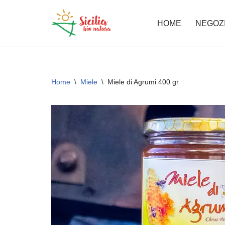
HOME
NEGOZ
Vai
al
contenuto
Home
\
Miele
\
Miele di Agrumi 400 gr