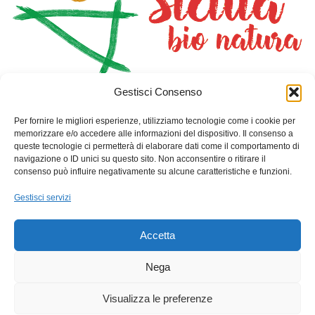
Gestisci Consenso
HOME
NEGOZIO
PIANTA CON NOI
DOVE DORMIRE
SAN GIORGIO I CAVALIERI
Per fornire le migliori esperienze, utilizziamo tecnologie come i cookie per
CONTATTI
CARRELLO
memorizzare e/o accedere alle informazioni del dispositivo. Il consenso a
queste tecnologie ci permetterà di elaborare dati come il comportamento di
navigazione o ID unici su questo sito. Non acconsentire o ritirare il
Info Contatti
consenso può influire negativamente su alcune caratteristiche e funzioni.
Indirizzo: Via Toselli 10-Palazzo Benincasa- Gioiosa Marea
Gestisci servizi
(Me)
Telefono: +39 3457120393
Accetta
Email: sangiorgioicavalieri@gmail.com
Nega
C.F. : 90034250838
Visualizza le preferenze
P.Iva : 03738570831