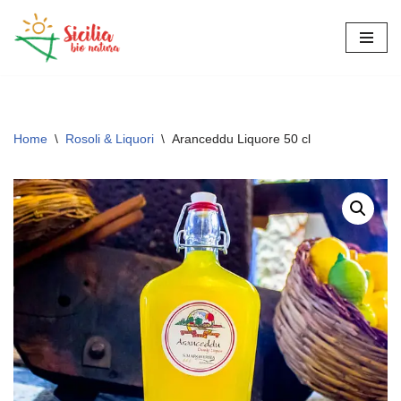
Vai
al
contenuto
Home
\
Rosoli & Liquori
\
Aranceddu Liquore 50 cl