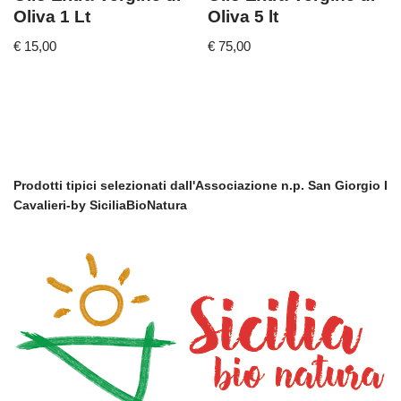
Oliva 1 Lt
Oliva 5 lt
€
15,00
€
75,00
Prodotti tipici selezionati dall'Associazione n.p. San Giorgio I
Cavalieri-by SiciliaBioNatura